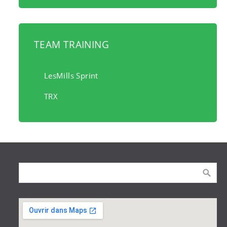
TEAM TRAINING
LesMills Sprint
TRX