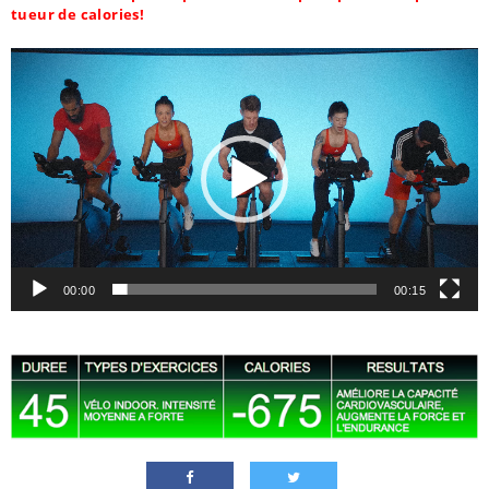
tueur de calories!
Lecteur
vidéo
00:00
00:15